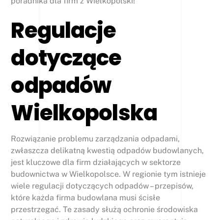
poradnika dla firm z Wielkopolski!”
Regulacje
dotyczące
odpadów
Wielkopolska
Rozwiązanie problemu zarządzania odpadami,
zwłaszcza delikatną kwestią odpadów budowlanych,
jest kluczowe dla firm działających w sektorze
budownictwa w Wielkopolsce. W regionie tym istnieje
wiele regulacji dotyczących odpadów – przepisów,
które każda firma budowlana musi ścisłe
przestrzegać. Te zasady służą ochronie środowiska