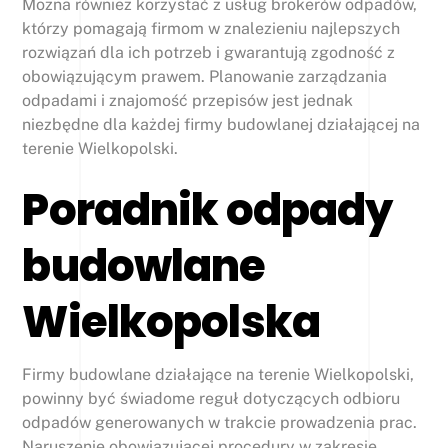
Można również korzystać z usług brokerów odpadów,
którzy pomagają firmom w znalezieniu najlepszych
rozwiązań dla ich potrzeb i gwarantują zgodność z
obowiązującym prawem. Planowanie zarządzania
odpadami i znajomość przepisów jest jednak
niezbędne dla każdej firmy budowlanej działającej na
terenie Wielkopolski.
Poradnik odpady
budowlane
Wielkopolska
Firmy budowlane działające na terenie Wielkopolski,
powinny być świadome reguł dotyczących odbioru
odpadów generowanych w trakcie prowadzenia prac.
Naruszenie obowiązującej procedury w zakresie