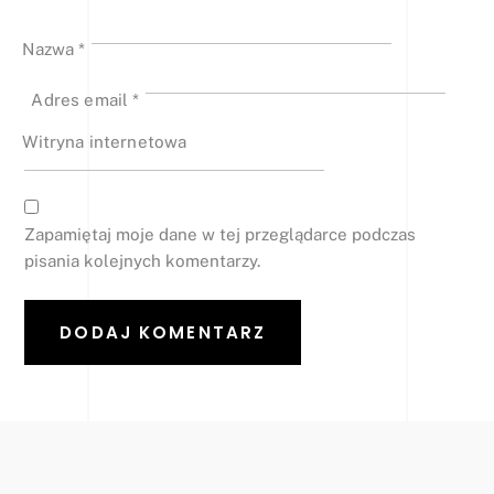
Nazwa
*
Adres email
*
Witryna internetowa
Zapamiętaj moje dane w tej przeglądarce podczas
pisania kolejnych komentarzy.